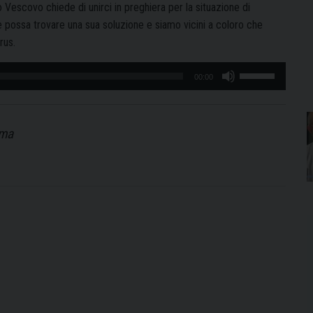
 Vescovo chiede di unirci in preghiera per la situazione di
e possa trovare una sua soluzione e siamo vicini a coloro che
rus.
Usa
00:00
i
tasti
freccia
ima
su/giù
per
aumentare
o
diminuire
il
volume.