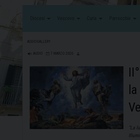
Diocesi
Vescovo
Curia
Parrocchie
AUDIOGALLERY
AUDIO
7 MARZO 2020
II
la
V
“La l
Illumi