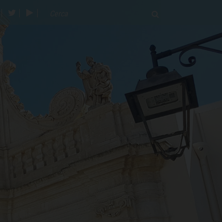
acebook
twitter
youtube