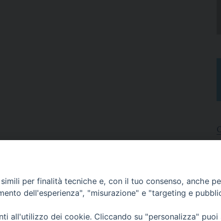
I
A
imili per finalità tecniche e, con il tuo consenso, anche per 
N
C
amento dell'esperienza", "misurazione" e "targeting e pubbli
i all'utilizzo dei cookie. Cliccando su "personalizza" puoi