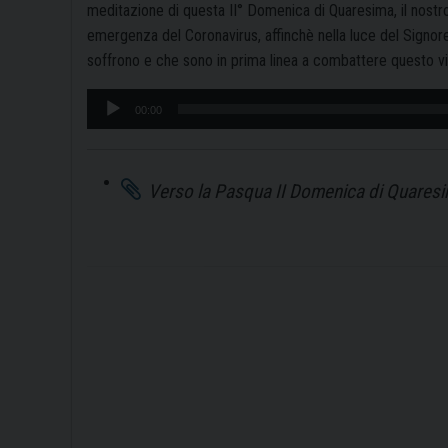
meditazione di questa II° Domenica di Quaresima, il nostro
emergenza del Coronavirus, affinchè nella luce del Signor
soffrono e che sono in prima linea a combattere questo vi
Audio
00:00
Player
Verso la Pasqua II Domenica di Quares