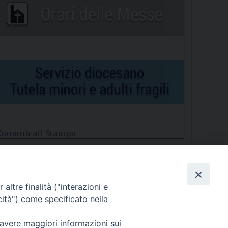
Comunicati Stampa
l cordoglio dei Vescovi di Puglia per la morte di S.E.R. Mons.
gostino Superbo
altre finalità ("interazioni e
asce la Consulta Diocesana delle Aggregazioni Laicali di
astellaneta
cità") come specificato nella
Archivio comunicati stampa
 avere maggiori informazioni sui