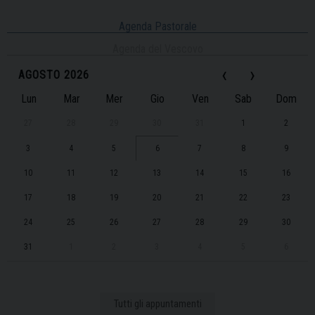
Agenda Pastorale
Agenda del Vescovo
‹
›
AGOSTO 2026
Lun
Mar
Mer
Gio
Ven
Sab
Dom
27
28
29
30
31
1
2
3
4
5
6
7
8
9
10
11
12
13
14
15
16
17
18
19
20
21
22
23
24
25
26
27
28
29
30
31
1
2
3
4
5
6
Tutti gli appuntamenti