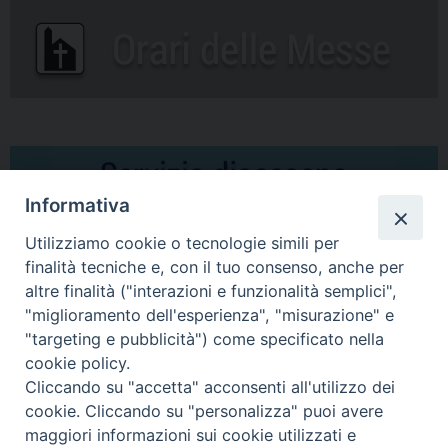
Informativa
Utilizziamo cookie o tecnologie simili per
finalità tecniche e, con il tuo consenso, anche per
altre finalità ("interazioni e funzionalità semplici",
Comunicati Stampa
"miglioramento dell'esperienza", "misurazione" e
"targeting e pubblicità") come specificato nella
Il cordoglio dei Vescovi di Puglia per la morte di S.E.R. Mons. Agostino
cookie policy.
Superbo
Cliccando su "accetta" acconsenti all'utilizzo dei
cookie. Cliccando su "personalizza" puoi avere
Nasce la Consulta Diocesana delle Aggregazioni Laicali di Castellaneta
maggiori informazioni sui cookie utilizzati e