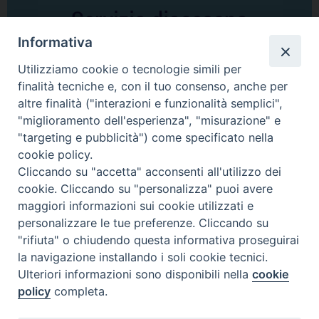
Informativa
Utilizziamo cookie o tecnologie simili per
finalità tecniche e, con il tuo consenso, anche per
altre finalità ("interazioni e funzionalità semplici",
Comunicati Stampa
"miglioramento dell'esperienza", "misurazione" e
"targeting e pubblicità") come specificato nella
Il cordoglio dei Vescovi di Puglia per la morte di S.E.R. Mons. Agostino
cookie policy.
Superbo
Cliccando su "accetta" acconsenti all'utilizzo dei
cookie. Cliccando su "personalizza" puoi avere
Nasce la Consulta Diocesana delle Aggregazioni Laicali di Castellaneta
maggiori informazioni sui cookie utilizzati e
personalizzare le tue preferenze. Cliccando su
Archivio comunicati stampa
"rifiuta" o chiudendo questa informativa proseguirai
la navigazione installando i soli cookie tecnici.
Ulteriori informazioni sono disponibili nella
cookie
2026 © Diocesi di Castellaneta
policy
completa.