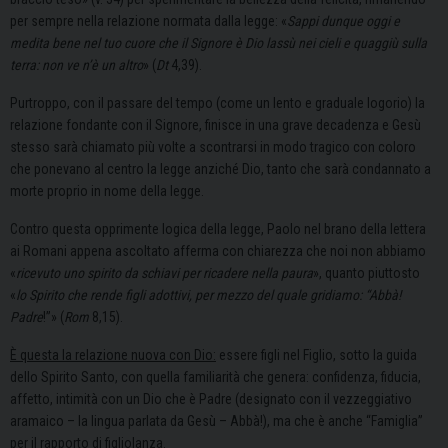
per sempre nella relazione normata dalla legge: «
Sappi dunque oggi e
medita bene nel tuo cuore che il Signore è Dio lassù nei cieli e quaggiù sulla
terra: non ve n’è un altro
» (
Dt
4,39).
Purtroppo, con il passare del tempo (come un lento e graduale logorio) la
relazione fondante con il Signore, finisce in una grave decadenza e Gesù
stesso sarà chiamato più volte a scontrarsi in modo tragico con coloro
che ponevano al centro la legge anziché Dio, tanto che sarà condannato a
morte proprio in nome della legge.
Contro questa opprimente logica della legge, Paolo nel brano della lettera
ai Romani appena ascoltato afferma con chiarezza che noi non abbiamo
«
ricevuto uno spirito da schiavi per ricadere nella paura
», quanto piuttosto
«
lo Spirito che rende figli adottivi, per mezzo del quale gridiamo: “Abbà!
Padre
!”» (
Rom
8,15).
È questa la relazione nuova con Dio:
essere figli nel Figlio, sotto la guida
dello Spirito Santo, con quella familiarità che genera: confidenza, fiducia,
affetto, intimità con un Dio che è Padre (designato con il vezzeggiativo
aramaico – la lingua parlata da Gesù – Abbà!), ma che è anche “Famiglia”
per il rapporto di figliolanza.