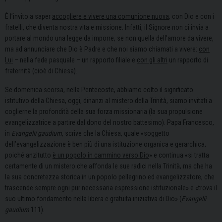
È l’invito a saper
accogliere e vivere una comunione nuova
, con Dio e con i
fratelli, che diventa nostra vita e missione. Infatti, il Signore non ci invia a
portare al mondo una legge da imporre, se non quella dell’amore da vivere,
ma ad annunciare che Dio è Padre e che noi siamo chiamati a vivere:
con
Lui
– nella fede pasquale – un rapporto filiale e
con gli altri
un rapporto di
fraternità (cioè di Chiesa).
Se domenica scorsa, nella Pentecoste, abbiamo colto il significato
istitutivo della Chiesa, oggi, dinanzi al mistero della Trinità, siamo invitati a
coglierne la profondità della sua forza missionaria (la sua propulsione
evangelizzatrice a partire dal dono del nostro battesimo). Papa Francesco,
in
Evangelii gaudium
, scrive che la Chiesa, quale «soggetto
dell’evangelizzazione è ben più di una istituzione organica e gerarchica,
poiché anzitutto
è un popolo in cammino verso Dio
» e continua «si tratta
certamente di un mistero che affonda le sue radici nella Trinità, ma che ha
la sua concretezza storica in un popolo pellegrino ed evangelizzatore, che
trascende sempre ogni pur necessaria espressione istituzionale» e «trova il
suo ultimo fondamento nella libera e gratuita iniziativa di Dio» (
Evangelii
gaudium
111).