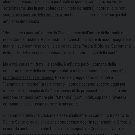
alcune dimensioni per la cura pastorale di questa comunità, ma vorrei
sottolinearne una in particolare (per l’intera comunità):
ricordati che non
siamo noi i padroni della comunità
, anche se di questo me ne hai già dato
ampia testimonianza.
“Non siamo i padroni” perché la Chiesa nasce dall’amore della Trinità e
resta dono e mistero. A noi pastori è richiesto il dovere di accompagnare e
nutrire il suo cammino con il cibo solido della Parola di Dio, dei Sacramenti
della fede, della preghiera cristiana, della testimonianza della carità.
Ma a voi, carissimi fratelli e sorelle, è affidato però il compito della
collaborazione e della corresponsabilità reale e concreta.
La comunità si
costruisce e realizza insieme!
Pastore e gregge sono chiamati a
“camminare insieme” (a fare sinodo!!! come ripetiamo spesso oggi) per
realizzare la “famiglia di Dio”, sui cardini della prossimità e della cura che
debbono renderci sempre più “fraternità” (comunità!), capace di vivere la
comunione, la partecipazione e la missione.
«Il cammino della vita cristiana è essenzialmente un cammino trinitario: lo
Spirito Santo ci guida alla piena conoscenza degli insegnamenti di Cristo, e
ci ricorda anche quello che Gesù ci ha insegnato; e Gesù, a sua volta, è