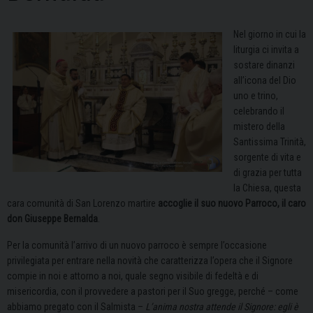
Nel giorno in cui la
liturgia ci invita a
sostare dinanzi
all’icona del Dio
uno e trino,
celebrando il
mistero della
Santissima Trinità,
sorgente di vita e
di grazia per tutta
la Chiesa, questa
cara comunità di San Lorenzo martire
accoglie il suo nuovo Parroco, il caro
don Giuseppe Bernalda
.
Per la comunità l’arrivo di un nuovo parroco è sempre l’occasione
privilegiata per entrare nella novità che caratterizza l’opera che il Signore
compie in noi e attorno a noi, quale segno visibile di fedeltà e di
misericordia, con il provvedere a pastori per il Suo gregge, perché – come
abbiamo pregato con il Salmista –
L’anima nostra attende il Signore: egli è