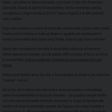
Saluto i presbiteri e i diaconi presenti, così come il caro don Domenico
Giacovelli, Vicario di questa Vicaria laertina, che ha coordinato questa
accoglienza, il Signor Sindaco (il Prof. Franco Frigiola) e le altre autorità
civili e militati.
Dopo aver condiviso i misteri di Cristo fino al dono dello Spirito Santo (nella
Pentecoste) la Chiesa ci invita ad alzare lo sguardo per contemplare il
mistero primordiale della Santissima Trinità, fonte di ogni dono e di bene.
Siamo ben consapevoli che tutta la storia della salvezza, ed anche le
letture appena proclamate, più che parlare dell’esistenza di Dio in sé (circa
la sua identità),
vogliono piuttosto mostrarci la sua vicinanza ed il suo
amore
.
Siamo posti dinanzi ad un Dio che si fa compagno di strada e che cammina
“insieme” con noi.
Ad un Dio che è interessato alla nostra storia personale e comunitaria,
come raccomanda Mosè al popolo d’Israele – (un popolo) sempre ribelle –
con una serie di domande retoriche che hanno lo scopo di riportare alla
mente e al cuore le meraviglie operate dal Signore con «mano potente e
braccio teso» (v. 34) per sperimentare la bellezza della felicità, rimanendo