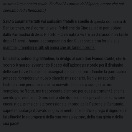
nostro aiuto e nostro scudo. Su di noi è l’amore del Signore, amore che noi
speriamo (ed attendiamo).
Saluto caramente tutti voi carissimi fratelli e sorelle
di questa comunità di
San Lorenzo, così come i diversi fedeli che da Ginosa, ed in particolare
dalla Parrocchia di Gesù Risorto – chiamata a vivere un distacco non facile
dopo 11 anni – hanno accompagnato don Giuseppe;
e con loro la sua
mamma, i familiari e tutti gli amici che gli fanno corona.
Un saluto, colmo di gratitudine, lo rivolgo al caro don Franco Conte
, che lo
scorso 8 marzo, avvertendo il peso dell’azione pastorale per il diminuire
delle sue forze fisiche, ha rassegnato le dimissioni, affinché la parrocchia
potesse riprendere un nuovo slancio missionario. Non vi nascondo
l’edificazione personale che ho ricevuto da questo suo gesto: non
semplice, sofferto, ma traboccante d’amore per questa comunità che ha
servito per venti anni. Sono certo che domani, nella prevista celebrazione
eucaristica, prima della processione di ritorno della Patrona al Santuario,
saprete tributargli il dovuto ringraziamento; ma fin d’ora prego il Signore per
lui affinché lo ricompensi della sua consolazione, della sua gioia e della
sua pace!