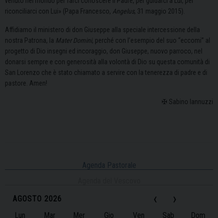
venuto nel mondo per farci conoscere il Padre, per guidarci a Lui, per
riconciliarci con Lui» (Papa Francesco,
Angelus
, 31 maggio 2015).
Affidiamo il ministero di don Giuseppe alla speciale intercessione della
nostra Patrona, la
Mater Domini
, perché con l’esempio del suo “eccomi” al
progetto di Dio insegni ed incoraggio, don Giuseppe, nuovo parroco, nel
donarsi sempre e con generosità alla volontà di Dio su questa comunità di
San Lorenzo che è stato chiamato a servire con la tenerezza di padre e di
pastore. Amen!
✠ Sabino Iannuzzi
Agenda Pastorale
Agenda del Vescovo
‹
›
AGOSTO 2026
Lun
Mar
Mer
Gio
Ven
Sab
Dom