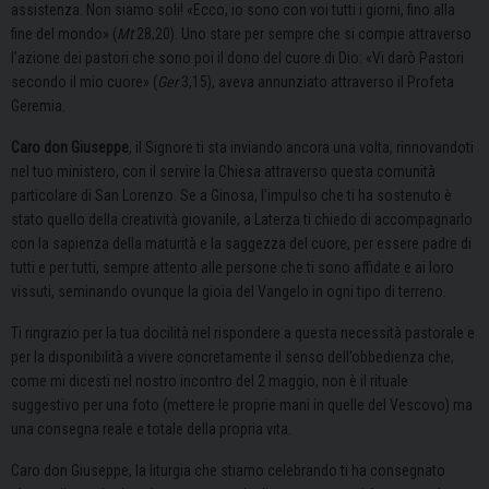
assistenza. Non siamo soli! «Ecco, io sono con voi tutti i giorni, fino alla
fine del mondo» (
Mt
28,20). Uno stare per sempre che si compie attraverso
l’azione dei pastori che sono poi il dono del cuore di Dio: «Vi darò Pastori
secondo il mio cuore» (
Ger
3,15), aveva annunziato attraverso il Profeta
Geremia.
Caro don Giuseppe
, il Signore ti sta inviando ancora una volta, rinnovandoti
nel tuo ministero, con il servire la Chiesa attraverso questa comunità
particolare di San Lorenzo. Se a Ginosa, l’impulso che ti ha sostenuto è
stato quello della creatività giovanile, a Laterza ti chiedo di accompagnarlo
con la sapienza della maturità e la saggezza del cuore, per essere padre di
tutti e per tutti, sempre attento alle persone che ti sono affidate e ai loro
vissuti, seminando ovunque la gioia del Vangelo in ogni tipo di terreno.
Ti ringrazio per la tua docilità nel rispondere a questa necessità pastorale e
per la disponibilità a vivere concretamente il senso dell’obbedienza che,
come mi dicesti nel nostro incontro del 2 maggio, non è il rituale
suggestivo per una foto (mettere le proprie mani in quelle del Vescovo) ma
una consegna reale e totale della propria vita.
Caro don Giuseppe, la liturgia che stiamo celebrando ti ha consegnato