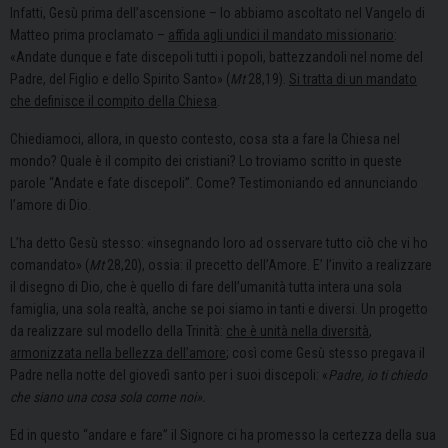
Infatti, Gesù prima dell’ascensione – lo abbiamo ascoltato nel Vangelo di
Matteo prima proclamato –
affida agli undici il mandato missionario
:
«Andate dunque e fate discepoli tutti i popoli, battezzandoli nel nome del
Padre, del Figlio e dello Spirito Santo» (
Mt
28,19).
Si tratta di un mandato
che definisce il compito della Chiesa
.
Chiediamoci, allora, in questo contesto, cosa sta a fare la Chiesa nel
mondo? Quale è il compito dei cristiani? Lo troviamo scritto in queste
parole “Andate e fate discepoli”. Come? Testimoniando ed annunciando
l’amore di Dio.
L’ha detto Gesù stesso: «insegnando loro ad osservare tutto ciò che vi ho
comandato» (
Mt
28,20), ossia: il precetto dell’Amore. E’ l’invito a realizzare
il disegno di Dio, che è quello di fare dell’umanità tutta intera una sola
famiglia, una sola realtà, anche se poi siamo in tanti e diversi. Un progetto
da realizzare sul modello della Trinità:
che è unità nella diversità
,
armonizzata nella bellezza dell’amore
; così come Gesù stesso pregava il
Padre nella notte del giovedì santo per i suoi discepoli: «
Padre, io ti chiedo
che siano una cosa sola come noi».
Ed in questo “andare e fare” il Signore ci ha promesso la certezza della sua