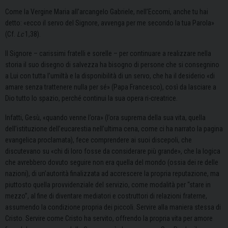
Come la Vergine Maria all’arcangelo Gabriele, nell’Eccomi, anche tu hai
detto: «ecco il servo del Signore, avvenga per me secondo la tua Parola»
(Cf.
Lc
1,38).
Il Signore – carissimi fratelli e sorelle – per continuare a realizzare nella
storia il suo disegno di salvezza ha bisogno di persone che si consegnino
a Lui con tutta l’umiltà e la disponibilità di un servo, che ha il desiderio «di
amare senza trattenere nulla per sé» (Papa Francesco), così da lasciare a
Dio tutto lo spazio, perché continui la sua opera ri-creatrice.
Infatti, Gesù, «quando venne l’ora» (l’ora suprema della sua vita, quella
dell’istituzione dell’eucarestia nell’ultima cena, come ci ha narrato la pagina
evangelica proclamata), fece comprendere ai suoi discepoli, che
discutevano su «chi di loro fosse da considerare più grande», che la logica
che avrebbero dovuto seguire non era quella del mondo (ossia dei re delle
nazioni), di un’autorità finalizzata ad accrescere la propria reputazione, ma
piuttosto quella provvidenziale del servizio, come modalità per “stare in
mezzo”, al fine di diventare mediatori e costruttori di relazioni fraterne,
assumendo la condizione propria dei piccoli. Servire alla maniera stessa di
Cristo. Servire come Cristo ha servito, offrendo la propria vita per amore