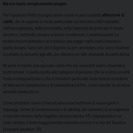
Ma non basta semplicemente pregare.
Per l’apostolo Pietro bisogna anche vivere in una costante
attenzione di
carità
, che si esprime in modo particolare nel ministero dell’ospitalità
(dell’accoglienza), della prossimità, nella fraternità da praticare in modo
ascetico, mettendo sempre a tacere risentimenti o mormorazioni. La
nostra vita presbiterale è un continuo passaggio dalla carità ricevuta a
quella donata. Tutto ciò che il Signore fa per i presbiteri, essi sono chiamati
a portarlo (a donarlo) agli altri, per divenire per tutti strumenti di carità divina.
Mi viene in mente una speciale carità che noi sacerdoti siamo chiamati a
testimoniare: è quella rivolta alle categorie di persone che la nostra società
tende a marginalizzare e che il ministero pastorale vuole invece ricondurre
all’abbraccio benedicente e di benevolenza di Dio, come membri di un’unica
umanità creata da Lui.
Come presbiteri siamo chiamati ad essere testimoni di «nuovi gesti e
linguaggi, forme di comprensione e di identità, nel cammino di accoglienza
e cura del mistero della fragilità» (
Amoris laetitia,
47), impegnandoci «a
stare sempre lì dove maggiormente mancano la luce e la vita del Risorto»
(
Evangelii gaudium
, 30).