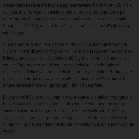
stesso tutto trasformato in una preghiera vivente»
. Perché tutto ciò che si
realizza, lo si fa: sì per la santificazione personale, ma soprattutto per
glorificare Dio. Ed ogni sacerdote è chiamato «ad offrire sacrifici spirituali a
Dio graditi» (
1Pt
2,5), quale offerta “quotidiana” (ogni giorno!!!) della propria
vita al Signore.
Questo perché la preghiera è espressione di un desiderio profondo del
Signore. Infatti, diceva sant’Agostino: il desiderio prega sempre, anche se
la lingua tace. E, se non c’è desiderio del Signore, se non c’è una ricerca
vera del Signore, non semplicemente speculativa o intellettuale, ma
esistenziale (della vita), come quella testimoniata nei Salmi: «O Dio, tu sei il
mio Dio, all’aurora ti cerco, di te ha sete l’anima mia…» (
Sl
62),
non c’è
amore per Gesù Cristo e – purtroppo – non c’è vera fede
.
Ecco perché il Salmista, nel Salmo responsoriale che abbiamo pregato, ci
ha esortati a che in ogni azione (in tutto ciò che si fa) bisogna sempre
«invocare il nome del Signore». «Pregare – scriveva Bonhoeffer – non
significa solo aprire il proprio cuore; significa piuttosto trovare la via che
conduce a Dio per dialogare con lui, sia che abbiamo il cuore pieno oppure
vuoto».