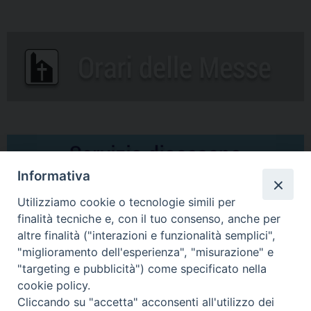
Informativa
Utilizziamo cookie o tecnologie simili per
finalità tecniche e, con il tuo consenso, anche per
altre finalità ("interazioni e funzionalità semplici",
Comunicati Stampa
"miglioramento dell'esperienza", "misurazione" e
"targeting e pubblicità") come specificato nella
Il cordoglio dei Vescovi di Puglia per la morte di S.E.R. Mons. Agostino
cookie policy.
Superbo
Cliccando su "accetta" acconsenti all'utilizzo dei