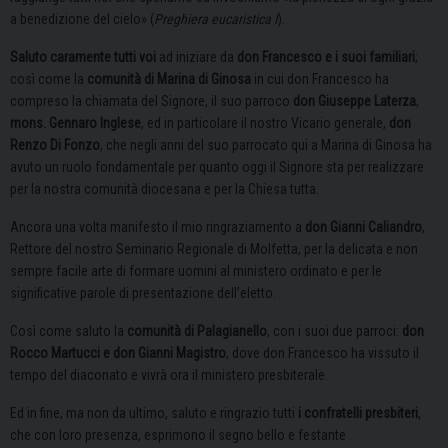
a benedizione del cielo» (
Preghiera eucaristica I
).
Saluto caramente tutti voi
ad iniziare da
don Francesco e i suoi familiari
;
così come la
comunità di Marina di Ginosa
in cui don Francesco ha
compreso la chiamata del Signore, il suo parroco
don Giuseppe Laterza
,
mons. Gennaro Inglese
, ed in particolare il nostro Vicario generale,
don
Renzo Di Fonzo
, che negli anni del suo parrocato qui a Marina di Ginosa ha
avuto un ruolo fondamentale per quanto oggi il Signore sta per realizzare
per la nostra comunità diocesana e per la Chiesa tutta.
Ancora una volta manifesto il mio ringraziamento a
don Gianni Caliandro
,
Rettore del nostro Seminario Regionale di Molfetta, per la delicata e non
sempre facile arte di formare uomini al ministero ordinato e per le
significative parole di presentazione dell’eletto.
Così come saluto la
comunità di Palagianello
, con i suoi due parroci:
don
Rocco Martucci e don Gianni Magistro
, dove don Francesco ha vissuto il
tempo del diaconato e vivrà ora il ministero presbiterale.
Ed in fine, ma non da ultimo, saluto e ringrazio tutti
i confratelli presbiteri
,
che con loro presenza, esprimono il segno bello e festante