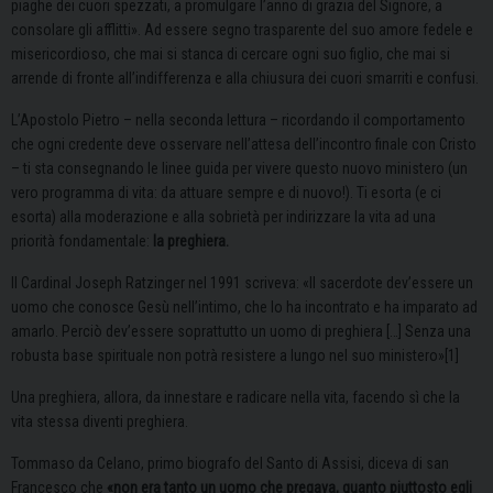
piaghe dei cuori spezzati, a promulgare l’anno di grazia del Signore, a
consolare gli afflitti». Ad essere segno trasparente del suo amore fedele e
misericordioso, che mai si stanca di cercare ogni suo figlio, che mai si
arrende di fronte all’indifferenza e alla chiusura dei cuori smarriti e confusi.
L’Apostolo Pietro – nella seconda lettura – ricordando il comportamento
che ogni credente deve osservare nell’attesa dell’incontro finale con Cristo
– ti sta consegnando le linee guida per vivere questo nuovo ministero (un
vero programma di vita: da attuare sempre e di nuovo!). Ti esorta (e ci
esorta) alla moderazione e alla sobrietà per indirizzare la vita ad una
priorità fondamentale:
la preghiera.
Il Cardinal Joseph Ratzinger nel 1991 scriveva: «Il sacerdote dev’essere un
uomo che conosce Gesù nell’intimo, che lo ha incontrato e ha imparato ad
amarlo. Perciò dev’essere soprattutto un uomo di preghiera […] Senza una
robusta base spirituale non potrà resistere a lungo nel suo ministero»
[1]
Una preghiera, allora, da innestare e radicare nella vita, facendo sì che la
vita stessa diventi preghiera.
Tommaso da Celano, primo biografo del Santo di Assisi, diceva di san
Francesco che
«non era tanto un uomo che pregava, quanto piuttosto egli