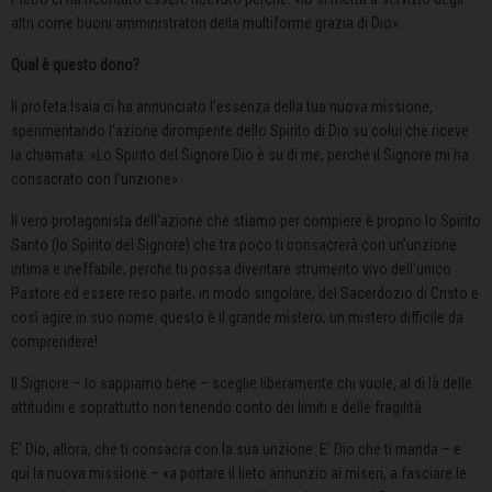
altri come buoni amministratori della multiforme grazia di Dio».
Qual è questo dono?
Il profeta Isaia ci ha annunciato l’essenza della tua nuova missione,
sperimentando l’azione dirompente dello Spirito di Dio su colui che riceve
la chiamata: «Lo Spirito del Signore Dio è su di me, perché il Signore mi ha
consacrato con l’unzione».
Il vero protagonista dell’azione che stiamo per compiere è proprio lo Spirito
Santo (lo Spirito del Signore) che tra poco ti consacrerà con un’unzione
intima e ineffabile, perché tu possa diventare strumento vivo dell’unico
Pastore ed essere reso parte, in modo singolare, del Sacerdozio di Cristo e
così agire in suo nome: questo è il grande mistero; un mistero difficile da
comprendere!
Il Signore – lo sappiamo bene – sceglie liberamente chi vuole, al di là delle
attitudini e soprattutto non tenendo conto dei limiti e delle fragilità.
E’ Dio, allora, che ti consacra con la sua unzione. E’ Dio che ti manda – e
qui la nuova missione – «a portare il lieto annunzio ai miseri, a fasciare le