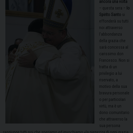
ancora una volta
– questa sera –
lo
Spirito Santo
si
effonderà su tutti
noi attraverso
l’abbondanza
della grazia che
sarà concessa al
carissimo don
Francesco. Non si
tratta di un
privilegio a lui
riservato, a
motivo della sua
bravura personale
o per particolari
virtù, ma è un
dono comunitario
che attraverso la
sua persona
raggiunge tutti noi che speriamo ed invochiamo «la pienezza di ogni grazia