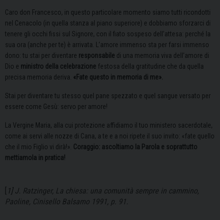
Caro don Francesco, in questo particolare momento siamo tutti ricondotti
nel Cenacolo (in quella stanza al piano superiore) e dobbiamo sforzarci di
tenere gli occhi fissi sul Signore, con il fiato sospeso dell’attesa: perché la
sua ora (anche per te) è arrivata. L’amore immenso sta per farsi immenso
dono: tu stai per diventare
responsabile
di una memoria viva dell’amore di
Dio e
ministro
della celebrazione
festosa della gratitudine che da quella
precisa memoria deriva.
«Fate questo in memoria di me».
Stai per diventare tu stesso quel pane spezzato e quel sangue versato per
essere come Gesù: servo per amore!
La Vergine Maria, alla cui protezione affidiamo il tuo ministero sacerdotale,
come ai servi alle nozze di Cana, a te e a noi ripete il suo invito: «fate quello
che il mio Figlio vi dirà!».
Coraggio: ascoltiamo la Parola e soprattutto
mettiamola in pratica!
[
1]
J. Ratzinger, La chiesa: una comunità sempre in cammino,
Paoline, Cinisello Balsamo 1991, p. 91.