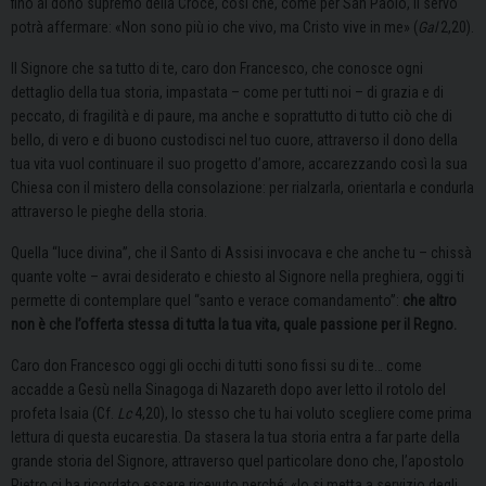
fino al dono supremo della Croce, così che, come per San Paolo, il servo
potrà affermare: «Non sono più io che vivo, ma Cristo vive in me» (
Gal
2,20).
Il Signore che sa tutto di te, caro don Francesco, che conosce ogni
dettaglio della tua storia, impastata – come per tutti noi – di grazia e di
peccato, di fragilità e di paure, ma anche e soprattutto di tutto ciò che di
bello, di vero e di buono custodisci nel tuo cuore, attraverso il dono della
tua vita vuol continuare il suo progetto d’amore, accarezzando così la sua
Chiesa con il mistero della consolazione: per rialzarla, orientarla e condurla
attraverso le pieghe della storia.
Quella “luce divina”, che il Santo di Assisi invocava e che anche tu – chissà
quante volte – avrai desiderato e chiesto al Signore nella preghiera, oggi ti
permette di contemplare quel “santo e verace comandamento”:
che altro
non è che l’offerta stessa di tutta la tua vita, quale passione per il Regno.
Caro don Francesco oggi gli occhi di tutti sono fissi su di te… come
accadde a Gesù nella Sinagoga di Nazareth dopo aver letto il rotolo del
profeta Isaia (Cf.
Lc
4,20), lo stesso che tu hai voluto scegliere come prima
lettura di questa eucarestia. Da stasera la tua storia entra a far parte della
grande storia del Signore, attraverso quel particolare dono che, l’apostolo
Pietro ci ha ricordato essere ricevuto perché: «lo si metta a servizio degli