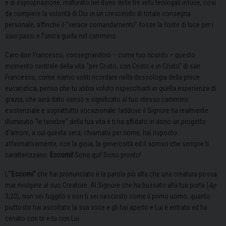
e di espropriazione, maturato nel dono delle tre virtù teologali infuse, così
da compiere la volontà di Dio in un crescendo di totale consegna
personale, affinché il “verace comandamento” fosse la fonte di luce per i
suoi passi e l’unica guida nel cammino.
Caro don Francesco, consegnandoci – come tuo ricordo – questo
momento centrale della vita “per Cristo, con Cristo e in Cristo” di san
Francesco, come siamo soliti ricordare nella dossologia della prece
eucaristica, penso che tu abbia voluto rispecchiarti in quella esperienza di
grazia, che avrà dato senso e significato al tuo stesso cammino
esistenziale e soprattutto vocazionale: laddove il Signore ha realmente
illuminato “le tenebre” della tua vita e ti ha affidato in dono un progetto
d’amore, a cui questa sera, chiamato per nome, hai risposto
affermativamente, con la gioia, la generosità ed il sorriso che sempre ti
caratterizzano:
Eccomi!
Sono qui! Sono pronto!
L’“
Eccomi”
che hai pronunciato è la parola più alta che una creatura possa
mai rivolgere al suo Creatore. Al Signore che ha bussato alla tua porta (
Ap
3,20), non sei fuggito e non ti sei nascosto come il primo uomo, quanto
piuttosto hai ascoltato la sua voce e gli hai aperto e Lui è entrato ed ha
cenato con te e tu con Lui.