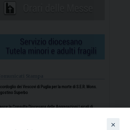
Comunicati Stampa
l cordoglio dei Vescovi di Puglia per la morte di S.E.R. Mons.
gostino Superbo
asce la Consulta Diocesana delle Aggregazioni Laicali di
astellaneta
Archivio comunicati stampa