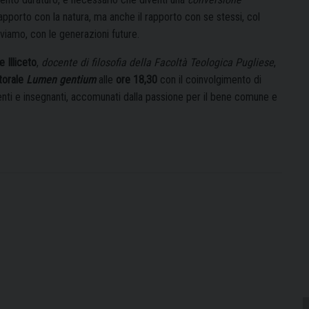
apporto con la natura, ma anche il rapporto con se stessi, col
iviamo, con le generazioni future.
e Illiceto
,
docente di filosofia della Facoltà Teologica Pugliese
,
torale
Lumen gentium
alle
ore 18,30
con il coinvolgimento di
enti e insegnanti, accomunati dalla passione per il bene comune e