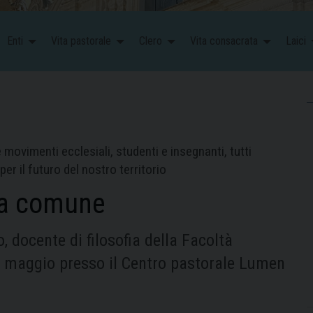
Enti
Vita pastorale
Clero
Vita consacrata
Laici
 movimenti ecclesiali, studenti e insegnanti, tutti
r il futuro del nostro territorio
sa comune
o, docente di filosofia della Facoltà
’8 maggio presso il Centro pastorale Lumen