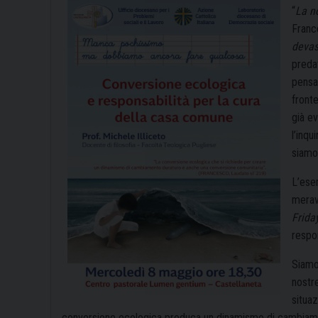
“
La n
Franc
devas
predat
pensa
fronte
già ev
l’inq
siamo
L’ese
merav
Frida
respon
Siamo 
nostr
situaz
conversione ecologica produca un dinamismo di cambiame