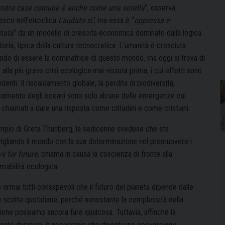
ostra casa comune è anche come una sorella
”, osserva
esco nell’enciclica
Laudato si’
, ma essa è “
oppressa e
tata
” da un modello di crescita economica dominato dalla logica
oria, tipica della cultura tecnocratica. L’umanità è cresciuta
ndo di essere la dominatrice di questo mondo, ma oggi si trova di
 alla più grave crisi ecologica mai vissuta prima, i cui effetti sono
identi. Il riscaldamento globale, la perdita di biodiversità,
uinamento degli oceani sono solo alcune delle emergenze cui
 chiamati a dare una risposta come cittadini e come cristiani.
mpio di Greta Thunberg, la sedicenne svedese che sta
igliando il mondo con la sua determinazione nel promuovere i
ys for future
, chiama in causa la coscienza di fronte alla
sabilità ecologica.
ormai tutti consapevoli che il futuro del pianeta dipende dalle
e scelte quotidiane, perché nonostante la complessità della
ione possiamo ancora fare qualcosa. Tuttavia, affinché la
nto duraturo, è necessario che diventi una
conversione