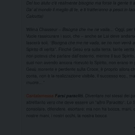
Del tuo aiuto c’è realmente bisogno ma forse la gente ti a
Da’ al mondo il meglio di te, e ti tratteranno a pesci in f
Calcutta)
Wilma Chasseur
–
Bisogna che me ne vada…
Oggi, per l
Vuole rassicurare i suoi, che – anche se Lui deve andars
lascerà soli.
“Bisogna che me ne vada, se no non verrà a v
Spirito di verità”. Finché Gesù era sulla terra, tante veri
non poteva che parlare dall’esterno, mentre il suo Spirito,
suoi non avendo ancora ricevuto lo Spirito, non erano in g
Gesù morente e perdente sulla Croce, è proprio allora c
conta, non è la realizzazione visibile, il successo ecc., ma
muore…”
Cantalamessa
Farsi paracliti
. Diventare noi stessi dei pa
altrettanto vero che deve essere un “altro Paraclito”. Lo 
consolare, difendere, esortare; ma non ha bocca, mani, o
nostre mani, i nostri occhi, la nostra bocca.