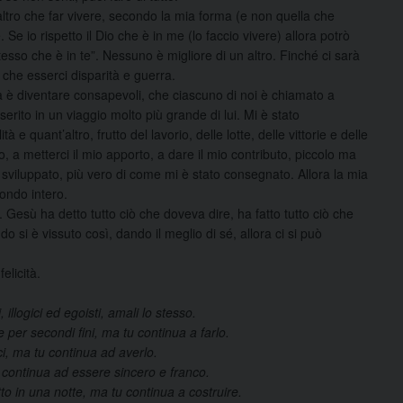
altro che far vivere, secondo la mia forma (e non quella che
 Se io rispetto il Dio che è in me (lo faccio vivere) allora potrò
stesso che è in te”. Nessuno è migliore di un altro. Finché ci sarà
à che esserci disparità e guerra.
tà è diventare consapevoli, che ciascuno di noi è chiamato a
erito in un viaggio molto più grande di lui. Mi è stato
 e quant’altro, frutto del lavorio, delle lotte, delle vittorie e delle
o, a metterci il mio apporto, a dare il mio contributo, piccolo ma
 sviluppato, più vero di come mi è stato consegnato. Allora la mia
ondo intero.
 Gesù ha detto tutto ciò che doveva dire, ha fatto tutto ciò che
 si è vissuto così, dando il meglio di sé, allora ci si può
elicità.
 illogici ed egoisti, amali lo stesso.
e per secondi fini, ma tu continua a farlo.
ci, ma tu continua ad averlo.
u continua ad essere sincero e franco.
to in una notte, ma tu continua a costruire.