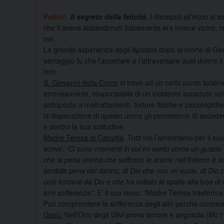
Pedron
Il segreto della felicità.
I discepoli all’inizio s
che li aveva abbandonati fisicamente era invece vicino, rea
me.
La grande esperienza degli Apostoli dopo la morte di Gesù 
vantaggio fu che l’accettare e l’attraversare quel dolore l
loro.
S. Giovanni della Croce
si trovò ad un certo punto totalme
erroneamente, responsabile di un incidente accaduto nel 
sottoposto a maltrattamenti, torture fisiche e psicologich
la disperazione di questo uomo gli permettono di accedere 
e dentro la sua solitudine.
Madre Teresa di Calcutta
. Tutti noi l’ammiriamo per il s
scrive:
“Ci sono momenti in cui mi sento come un guscio v
che la pena eterna che soffrono le anime nell’Inferno è 
terribile pena del danno, di Dio che non mi vuole, di Dio
così lontano da Dio e che ha voltato le spalle alla luce 
loro sofferenza”.
E’ il suo dono: “Madre Teresa trasforma l
Può comprendere la sofferenza degli altri perché conosc
Gesù.
Nell’Orto degli Ulivi prova terrore e angoscia
(Mc (