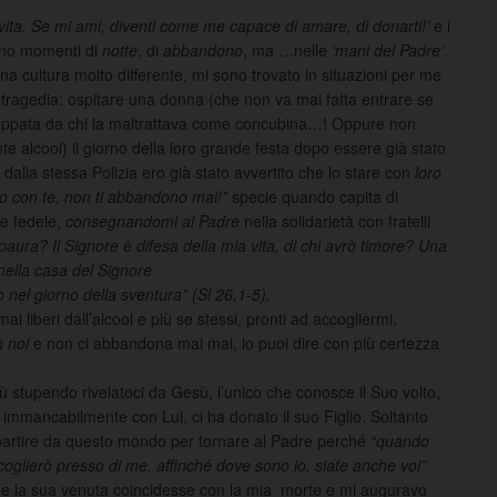
i­ta. Se mi ami, diventi come me capace di amare, di donarti!’
e i
ano momenti di
notte
, di
abbandono
, ma …nelle
‘mani del Padre’
.
una cultura molto differente, mi sono trovato in situazioni per me
 tragedia: ospitare una donna (che non va mai fatta entrare se
ù scappata da chi la maltrattava come concubina…! Oppure non
e alcool) il giorno della loro grande festa dopo essere già stato
dalla stessa Polizia ero già stato avvertito che lo stare con
loro
o con te, non ti abbandono mai!”
specie quando capita di
re fedele,
consegnandomi al Padre
nella solidarietà con fratelli
 paura? Il Signore è difesa della mia vita, di chi avrò timore? Una
 nella casa del Signore
io nel giorno della sventura” (Sl 26,1-5).
i liberi dall’alcool e più se stessi, pronti ad accogliermi.
n noi
e non ci abbandona mai mai, lo puoi dire con più certezza
iù stupendo rivelatoci da Gesù, l’unico che conosce il Suo volto,
i immancabilmente con Lui, ci ha donato il suo Figlio. Soltanto
partire da questo mondo per tornare al Padre perché
“quando
coglierò presso di me, affinché dove sono io, siate anche voi”
 che la sua venuta coincidesse con la mia morte e mi auguravo