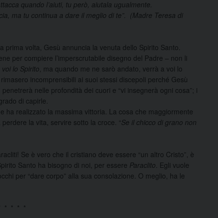
ttacca quando l’aiuti, tu però, aiutala ugualmente.
accia, ma tu continua a dare il meglio di te”. (Madre Teresa di
a prima volta, Gesù annuncia la venuta dello Spirito Santo.
ene per compiere l’imperscrutabile disegno del Padre – non li
oi lo Spirito
, ma quando me ne sarò andato, verrà a voi lo
tà rimasero incomprensibili ai suoi stessi discepoli perché Gesù
 penetrerà nelle profondità dei cuori e “vi insegnerà ogni cosa”; i
rado di capirle.
he ha realizzato la massima vittoria. La cosa che maggiormente
 perdere la vita, servire sotto la croce. “
Se il chicco di grano non
racliti! Se è vero che il cristiano deve essere “un altro Cristo”, è
Spirito Santo ha bisogno di noi, per essere
Paraclito
. Egli vuole
cchi per “dare corpo” alla sua consolazione. O meglio, ha le
* * * * *