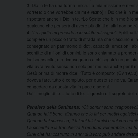
3. Dio in te ha una forma unica. La mia missione è nient’
vorrei io o che vorrebbe chi mi è vicino) il Dio che è in me.
rispettare anche il Dio in te. “Lo Spirito che è in me è lo 
qualcuno che penserà di avere più diritti di altri non potr
4.
“Lo spirito mi precede e lo spirito mi segue”.
Spirituali
compiere un piccolo tratto di strada ma che ciascuno è ins
consegnato un patrimonio di doti, capacità, emozioni, abilità
sconfitte di milioni di uomini. Io sono chiamato a prenderl
indispensabile, e a riconsegnarlo a chi seguirà un po’ più
vita avrà avuto senso non solo per me ma anche per il m
Gesù prima di morire dice: “Tutto è compiuto” (Gv 19,30).
doveva fare, tutto è compiuto, per questo se ne va. Quando
congedare da questa vita in pace e sereni.
Dai il meglio di te… tutto di te…: questo è il segreto della f
Pensiero della Settimana
:
“Gli uomini sono irragionevoli,
Quando fai il bene, diranno che lo fai per motivi egoistici 
Quando hai successo, ti fai dei falsi amici e dei veri nemi
La sincerità e la franchezza ti rendono vulnerabile, ma t
Quel che hai costruito in anni di lavoro può andare distrut