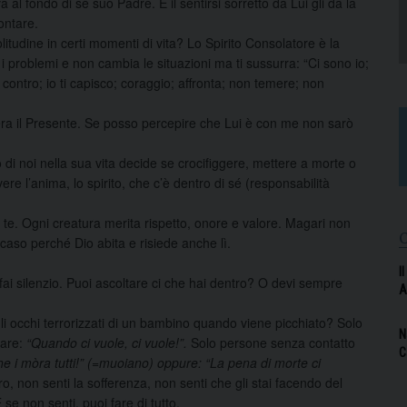
a al fondo di sé suo Padre. E il sentirsi sorretto da Lui gli da la
ontare.
olitudine in certi momenti di vita? Lo Spirito Consolatore è la
i problemi e non cambia le situazioni ma ti sussurra: “Ci sono io;
 contro; io ti capisco; coraggio; affronta; non temere; non
 era il Presente. Se posso percepire che Lui è con me non sarò
 di noi nella sua vita decide se crocifiggere, mettere a morte o
vivere l’anima, lo spirito, che c’è dentro di sé (responsabilità
 in te. Ogni creatura merita rispetto, onore e valore. Magari non
caso perché Dio abita e risiede anche lì.
I
, fai silenzio. Puoi ascoltare ci che hai dentro? O devi sempre
A
 gli occhi terrorizzati di un bambino quando viene picchiato? Solo
N
are:
“Quando ci vuole, ci vuole!”.
Solo persone senza contatto
C
e i mòra tutti!” (=muoiano) oppure: “La pena di morte ci
ro, non senti la sofferenza, non senti che gli stai facendo del
 se non senti, puoi fare di tutto.