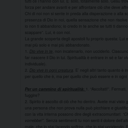
tutti ce l’hanno con lui. E’ solo, totalmente solo. Gesù trov
forza per andare avanti e per affrontare ciò che deve affr
Chi di noi non si sente in preda alla disperazione o alla s
presenza di Dio in noi, quella sensazione che non risolve 
io non ti abbandono; io credo in te anche se tutti ti danno
scappare”. Lui, è con noi.
La grande scoperta degli apostoli fu proprio questa: Lui
mai più solo e mai più abbandonato.
1.
Dio vive in te
, non incatenarlo, non ucciderlo. Ciascuno
far nascere il Dio in lui. Spiritualità è entrare in sé e far 
individuale).
2.
Dio vive in ogni creatura
. E’ negli altri tanto quanto è
per quello che è, ma per quello che può essere e in ogni 
Per un cammino di spiritualità
:
1. “Ascoltati!”. Fermati
fuggire?
2. Spirito è ascolto di ciò che ho dentro. Avete mai visto
una persona che non prova nulla può picchiare e giustific
con la vita interna possono dire degli extracomunitari:
“Ch
vorrebbe!”.
Senza sentimenti tu non senti il dolore dell’alt
male, che lo stai facendo soffrire, che lo stai uccidendo. E