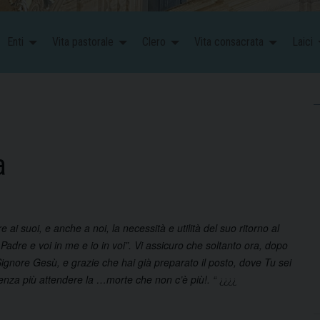
Enti
Vita pastorale
Clero
Vita consacrata
Laici
a
ai suoi, e anche a noi, la necessità e utilità del suo ritorno al
Padre e voi in me e io in voi”. Vi assicuro che soltanto ora, dopo
 Signore Gesù, e grazie che hai già preparato il posto, dove Tu sei
senza più attendere la …morte che non c’è più!. “
¿¿¿¿