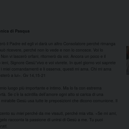
nica di Pasqua
rò il Padre ed egli vi darà un altro Consolatore perché rimanga
 può ricevere, perché non lo vede e non lo conosce. Voi lo
Non vi lascerò orfani, ritornerò da voi. Ancora un poco e il
ieni, Signore Gesù”vivo e voi vivrete. In quel giorno voi saprete
ie i miei comandamenti e li osserva, questi mi ama. Chi mi ama
sterò a lui». Gv 14,15-21
mio luogo più importante e intimo. Ma lo fa con estrema
ertà. Se c’è la scintilla dell’amo­re ogni atto si carica di una
ira­bile Gesù usa tutte le pre­posizioni che dicono co­munione. Il
ccento su
miei
perché da me vissuti, perché mia vita. «Se mi ami,
ngelo rac­conta la passione di unirsi di Gesù a me. Tu puoi
rati.