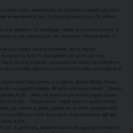
i sono sentiti orfani, abbandonati, ma poi hanno scoperto che Colui
le e vivo dentro di loro. Dio ha posto casa in noi. Dio abita in
fu la solitudine. Lo svantaggio iniziale fu un dolore enorme. Il
i portò ad una coscienza più alta: trovarono il Vivente dentro di
nte solo. Odiato dai suoi confratelli, venne ritenuto,
monastero di Avila. Fu imprigionato per più di otto mesi,
e. Ma fu qui che compose i suoi poemi più mistici. La solitudine e
alle profondità dell’anima e di trovare Dio nelle profondità di sé
uo sorriso e per il suo amore, e a ragione. Eppure Madre Teresa
uoto, un oggetto instabile. Mi sento così sola e misera”. “Dicono
la perdita di Dio… Nella mia anima io sperimento proprio questa
 che non è Dio
…” Ma poi scrive: “
Voglio vivere in questo mondo
di Gesù, per aiutare la gente, prendendo su di me qualcosa della
a sua sofferenza come dono, perla, di avvicinamento agli altri.
e bene la sua”.
15,33).
Si sente solo, abbandonato dai discepoli; tutti lo odiano e