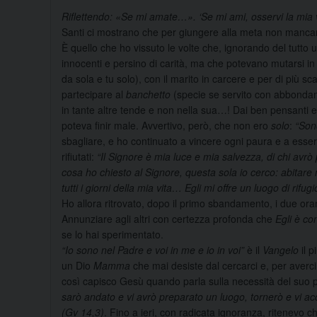
Riflettendo: «Se mi amate…». ‘Se mi ami, osservi la mia v
Santi ci mostrano che per giungere alla meta non manc
È quello che ho vissuto le volte che, ignorando del tutto 
innocenti e persino di carità, ma che potevano mutarsi in
da sola e tu solo), con il marito in carcere e per di pi
partecipare al
banchetto
(specie se servito con abbondant
in tante altre tende e non nella sua…! Dai ben pensanti e 
poteva finir male. Avvertivo, però, che non ero
solo
:
“Son
sbagliare, e ho continuato a vincere ogni paura e a esse
rifiutati:
“Il Signore è mia luce e mia salvezza, di chi avrò
cosa ho chiesto al Signore, questa sola io cerco: abitare
tutti i giorni della mia vita… Egli mi offre un luogo di rifug
Ho allora ritrovato, dopo il primo sbandamento, i due orama
Annunziare agli altri con certezza profonda che
Egli è co
se lo hai sperimentato.
“Io sono nel Padre e voi in me e io in voi”
è il
Vangelo
il p
un Dio
Mamma
che mai desiste dal cercarci e, per averc
così capisco Gesù quando parla sulla necessità del suo 
sarò andato e vi avrò preparato un luogo, tornerò e vi ac
(Gv 14,3)
. Fino a ieri, con radicata ignoranza, ritenevo