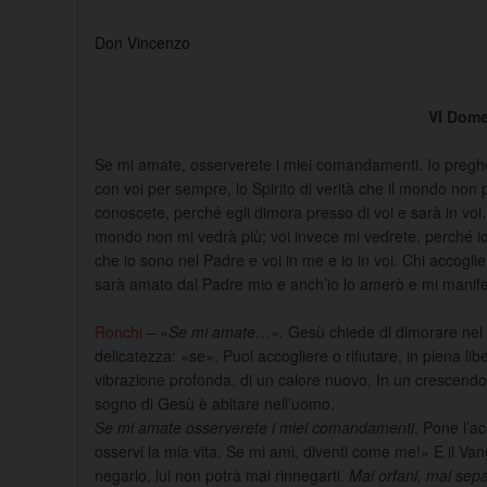
Don Vincenzo
VI Dome
Se mi amate, osserverete i miei comandamenti. Io preghe
con voi per sempre, lo Spirito di verità che il mondo non
conoscete, perché egli dimora presso di voi e sarà in voi. 
mondo non mi vedrà più; voi invece mi vedrete, perché io 
che io sono nel Padre e voi in me e io in voi. Chi accogl
sarà amato dal Padre mio e anch’io lo amerò e mi manife
Ronchi
–
«Se mi amate…».
Gesù chiede di dimorare nel 
deli­catezza: «se». Puoi acco­gliere o rifiutare, in piena li­b
vibrazione profonda, di un calore nuovo, In un crescendo m
sogno di Gesù è abitare nell’uomo.
Se mi amate osserverete i miei comandamenti
. Pone l’a
osservi la mia vi­ta. Se mi ami, diventi come me!» E il Va
negarlo, lui non po­trà mai rinnegarti.
Mai orfani, mai se­pa