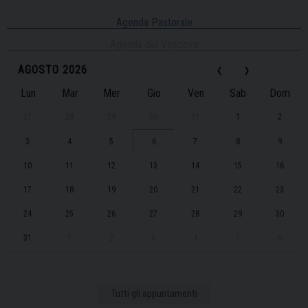
Agenda Pastorale
Agenda del Vescovo
‹
›
AGOSTO 2026
Lun
Mar
Mer
Gio
Ven
Sab
Dom
27
28
29
30
31
1
2
3
4
5
6
7
8
9
10
11
12
13
14
15
16
17
18
19
20
21
22
23
24
25
26
27
28
29
30
31
1
2
3
4
5
6
Tutti gli appuntamenti