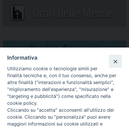
Informativa
Utilizziamo cookie o tecnologie simili per
finalità tecniche e, con il tuo consenso, anche per
altre finalità ("interazioni e funzionalità semplici",
Comunicati Stampa
"miglioramento dell'esperienza", "misurazione" e
"targeting e pubblicità") come specificato nella
Il cordoglio dei Vescovi di Puglia per la morte di S.E.R. Mons. Agostino
cookie policy.
Superbo
Cliccando su "accetta" acconsenti all'utilizzo dei
cookie. Cliccando su "personalizza" puoi avere
Nasce la Consulta Diocesana delle Aggregazioni Laicali di Castellaneta
maggiori informazioni sui cookie utilizzati e