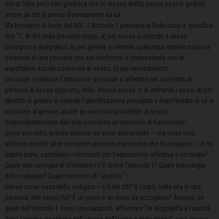
ma di fatto però non gradisca che lo stesso diritto possa essere goduto
anche da chi la pensa diversamente da lui.
Ma torniamo al testo del DDL. L’Articolo 1 presenta le Definizioni e specifica
che “1. Ai fini della presente legge: a) per sesso si intende il sesso
biologico o anagrafico; b) per genere si intende qualunque manifestazione
esteriore di una persona che sia conforme o contrastante con le
aspettative sociali connesse al sesso; c) per orientamento
sessuale si intende l’attrazione sessuale o affettiva nei confronti di
persone di sesso opposto, dello stesso sesso, o di entrambi i sessi; d) per
identità di genere si intende l’identificazione percepita e manifestata di sé in
relazione al genere, anche se non corrispondente al sesso,
indipendentemente dall’aver concluso un percorso di transizione”.
Dopo aver letto questo articolo mi sono domandato – ma sono solo
all’inizio perché altre domande verranno man mano che lo rileggerò -: se ho
capito bene, cambiano i riferimenti per l’educazione affettiva e sessuale?
Quale antropologia di riferimento c’è dietro l’articolo 1? Quale psicologia
dello sviluppo? Quale concetto di “identità” –
intesa come meta dello sviluppo – c’è nel ddl? Il corpo, nella vita di una
persona, che senso ha? È un peso o un dono da accogliere? Ancora, se
quelli nell’articolo 1 sono i presupposti, affermare “la singolarità e l’unicità