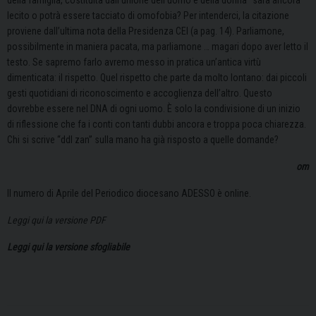
della famiglia, costituita dall’unione dell’uomo e della donna” sarà ancora
lecito o potrà essere tacciato di omofobia? Per intenderci, la citazione
proviene dall’ultima nota della Presidenza CEI (a pag. 14). Parliamone,
possibilmente in maniera pacata, ma parliamone … magari dopo aver letto il
testo. Se sapremo farlo avremo messo in pratica un’antica virtù
dimenticata: il rispetto. Quel rispetto che parte da molto lontano: dai piccoli
gesti quotidiani di riconoscimento e accoglienza dell’altro. Questo
dovrebbe essere nel DNA di ogni uomo. È solo la condivisione di un inizio
di riflessione che fa i conti con tanti dubbi ancora e troppa poca chiarezza.
Chi si scrive “ddl zan” sulla mano ha già risposto a quelle domande?
om
Il numero di Aprile del Periodico diocesano ADESSO è online.
Leggi qui la versione PDF
Leggi qui la versione sfogliabile