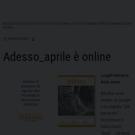
NOTIZIE
,
NOTIZIE DAGLI UFFICI
,
UFFICI DIOCESANI
,
UFFICIO DIOCESANO PER LE COMUNICAZIONI
SOCIALI
4 MAGGIO 2021
Adesso_aprile è online
Luoghi comuni e
buon senso
Alla fine sono
andato su google
e ho digitato “ddl
zan testo”.
Ho premuto il
mitico tasto
“Invio” … ed ecco