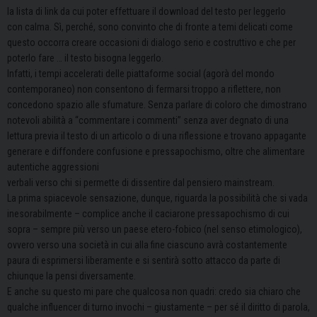
la lista di link da cui poter effettuare il download del testo per leggerlo
con calma. Sì, perché, sono convinto che di fronte a temi delicati come
questo occorra creare occasioni di dialogo serio e costruttivo e che per
poterlo fare … il testo bisogna leggerlo.
Infatti, i tempi accelerati delle piattaforme social (agorà del mondo
contemporaneo) non consentono di fermarsi troppo a riflettere, non
concedono spazio alle sfumature. Senza parlare di coloro che dimostrano
notevoli abilità a “commentare i commenti” senza aver degnato di una
lettura previa il testo di un articolo o di una riflessione e trovano appagante
generare e diffondere confusione e pressapochismo, oltre che alimentare
autentiche aggressioni
verbali verso chi si permette di dissentire dal pensiero mainstream.
La prima spiacevole sensazione, dunque, riguarda la possibilità che si vada
inesorabilmente – complice anche il caciarone pressapochismo di cui
sopra – sempre più verso un paese etero-fobico (nel senso etimologico),
ovvero verso una società in cui alla fine ciascuno avrà costantemente
paura di esprimersi liberamente e si sentirà sotto attacco da parte di
chiunque la pensi diversamente.
E anche su questo mi pare che qualcosa non quadri: credo sia chiaro che
qualche influencer di turno invochi – giustamente – per sé il diritto di parola,