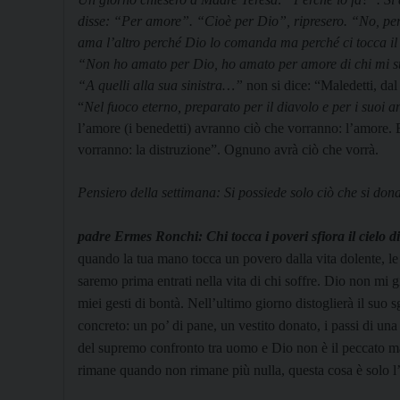
disse: “Per amore”. “Cioè per Dio”, ripresero. “No, per
ama l’altro perché Dio lo comanda ma perché ci tocca il 
“Non ho amato per Dio, ho amato per amore di chi mi s
“A quelli alla sua sinistra…”
non si dice: “Maledetti, dal
“
Nel fuoco eterno, preparato per il diavolo e per i suoi 
l’amore (i benedetti) avranno ciò che vorranno: l’amore. 
vorranno: la distruzione”. Ognuno avrà ciò che vorrà.
Pensiero della settimana: Si possiede solo ciò che si don
padre Ermes Ronchi
:
Chi tocca i poveri sfiora il cielo d
quando la tua mano tocca un povero dalla vita do­lente, le
saremo prima entrati nel­la vita di chi soffre. Dio non mi
miei gesti di bontà. Nell’ultimo giorno distoglierà il suo 
concreto: un po’ di pane, un vestito donato, i passi di una 
del supremo confronto tra uomo e Dio non è il pec­cato ma 
rimane quando non rimane più nulla, questa cosa è solo l