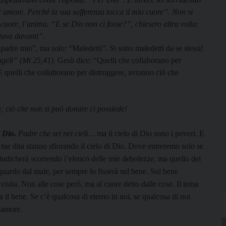
 amore. Perché la sua sofferenza tocca il mio cuore”. Non si
cuore, l’anima. “E se Dio non ci fosse?”, chiesero altra volta:
tava davanti”.
 padre mio”, ma solo: “Maledetti”. Si sono maledetti da se stessi!
angeli” (Mt 25,41)
. Gesù dice: “Quelli che collaborano per
E quelli che collaborano per distruggere, avranno ciò che
a; ciò che non si può donare ci possiede!
i Dio.
Padre che sei nei cieli…
ma il cielo di Dio sono i poveri. E
 tue dita stanno sfiorando il cielo di Dio. Dove entreremo solo se
 giudicherà scorrendo l’elenco delle mie debolezze, ma quello dei
sguardo dal male, per sempre lo fisserà sul bene. Sul bene
visita. Non alle co­se però, ma al cuore detto dalle cose. Il tema
il bene. Se c’è qualcosa di eterno in noi, se qualcosa di noi
’amore.