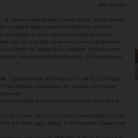
Don Vincenzo
 E saranno riunite davanti a lui tutte le genti, ed egli separerà
 alla sua destra: Venite, benedetti del Padre mio, ricevete in
to da mangiare, ho avuto sete e mi avete dato da bere; ero
 ogni volta che avete fatto queste cose a uno solo di questi miei
alla sua sinistra: Via, lontano da me, maledetti, nel fuoco eterno,
 avuto fame e non mi avete dato da mangiare… E se ne andranno,
Dio.
“Quando il Figlio dell’Uomo verrà” (Mt 25,31)
. Il Figlio
. C’è una chiamata, una missione che ci chiama. Gesù non ha
esù lo vede!
sue parole parlano di amore; il suo volto è pieno di felicità e di
ioni.
Avevo fame… (Mt 25,35)
: c’è uno che ha bisogno e tu te ne
e che ti fa vivere oggi e domani. E Gesù non dice: “Quando ami
aspettavano come risposta: “Per Dio”. E invece lei sorridendo