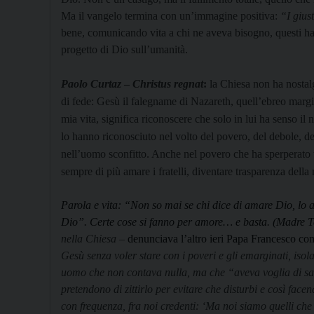
Ma il vangelo termina con un’immagine positiva:
“I giust
bene, comunicando vita a chi ne aveva bisogno, questi hann
progetto di Dio sull’umanità.
Paolo Curtaz
–
Christus regnat
:
la Chiesa non ha nostal
di fede: Gesù il falegname di Nazareth, quell’ebreo margi
mia vita, significa riconoscere che solo in lui ha senso il 
lo hanno riconosciuto nel volto del povero, del debole, de
nell’uomo sconfitto. Anche nel povero che ha sperperato t
sempre di più amare i fratelli, diventare trasparenza della
Parola e vita: “Non so mai se chi dice di amare Dio, lo
Dio”. Certe cose si fanno per amore… e basta. (Madre T
nella Chiesa
–
denunciava l’altro ieri Papa Francesco 
Gesù senza voler stare con i poveri e gli emarginati, iso
uomo che non contava nulla, ma che “aveva voglia di sal
pretendono di zittirlo per evitare che disturbi e così fac
con frequenza, fra noi credenti: ‘Ma noi siamo quelli che