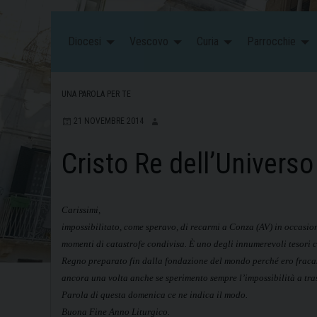
Diocesi
Vescovo
Curia
Parrocchie
UNA PAROLA PER TE
21 NOVEMBRE 2014
Cristo Re dell’Universo
Carissimi,
impossibilitato, come speravo, di recarmi a Conza (AV) in occasion
momenti di catastrofe condivisa. È uno degli innumerevoli tesori che
Regno preparato fin dalla fondazione del mondo perché ero fracas
ancora una volta anche se sperimento sempre l’impossibilità a tras
Parola di questa domenica ce ne indica il modo.
Buona Fine Anno Liturgico.