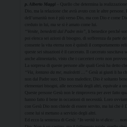
p. Alberto Maggi
–
Quello che determina la realizzazione
Dio, ma la relazione che avrà avuto con le altre persone.
dell’umanità non è più verso Dio, ma con Dio e come Dio 
creduto in lui, ma se si è amato come lui.
“Venite, benedetti dal Padre mio”,
li benedice perché son
poi elenca sei azioni di bisogno, di sofferenza da parte de
consente la vita eterna non è quindi il comportamento r
queste sei situazioni è il carcerato. Il carcerato suscitava
anche alimentarlo, visto che i carcerieri certo non provv
La sorpresa di queste persone alle quali Gesù ha detto ch
“Via, lontano da me, maledetti …”
Gesù ai giusti li ha c
non dal Padre suo; Dio non maledice, Dio è soltanto bene
elementari bisogni, alle necessità degli altri, equivale a u
Queste persone Gesù non le rimprovera per aver fatto qua
hanno fatto il bene in occasioni di necessità. Loro ovvi
con Gesù Dio non chiede di essere servito, ma lui che è D
come lui si mettano a servizio degli altri.
Ed ecco la sentenza di Gesù:
“In verità io vi dico: … non
Dio. Non è un castigo, ma il fallimento totale, quello che