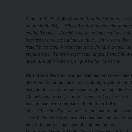
Vangelo: Mt 25,31-46:
Quando il Figlio dell’uomo verrà …
gli uni dagli altri, … Allora il re dirà a quelli che stanno
eredità il regno … Perché io ho avuto fame e mi avete da
forestiero e mi avete ospitato, nudo e … In verità vi dico:
fratelli più piccoli, l’avete fatto a me. Poi dirà a quelli 
preparato per il diavolo e per i suoi angeli. Perché ho
questi al supplizio eterno, e i giusti alla vita eterna».
Don Marco Pedron- Non per Dio ma con Dio e come 
dell’Uomo è l’uomo che ha realizzato il progetto di Dio
bisogno di nessun libro per separare gli uni dagli altri. G
Chi nella vita riesce (secondo il senso di Dio) si vede: le 
luce, immagine e somiglianza di Dio (Gen 1,26).
Questi “benedetti” per avere “il regno” hanno fatto sei az
accorgi. Non è l’osservanza, il comandamento, ma l’amor
uno, lo fai per me” ma “quando ami uno, ami me”.
Un giorno chiesero a Madre Teresa: “Perché lo fa?”. Si 