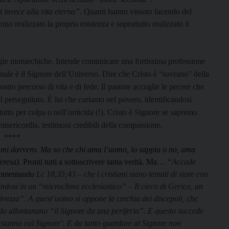
i invece alla vita eterna”
. Quanti hanno vissuto facendo del
o realizzato la propria esistenza e soprattutto realizzato il
gie monarchiche. Intende comunicare una fortissima professione
nale è il Signore dell’Universo. Dire che Cristo è “sovrano” della
nostro percorso di vita e di fede. Il pastore accoglie le pecore che
l perseguitato. È lui che curiamo nel povero, identificandosi
utto per colpa o nell’omicida (!). Cristo è Signore se sapremo
 misericordia, testimoni credibili della compassione.
****
 ami davvero. Ma so che chi ama l’uomo, lo sappia o no, ama
eresa).
Pronti tutti a sottoscrivere tanta verità. Ma…
“
Accade
commentando
Lc 18,35;43 –
che i cristiani siano tentati di stare con
landosi in un “microclima ecclesiastico”
–
Il cieco di Gerico, un
vezza”. A quest’uomo si oppone la cerchia dei discepoli, che
endo allontanano “il Signore da una periferia”. E questo succede
 stanno col Signore’. E da tanto guardare al Signore non