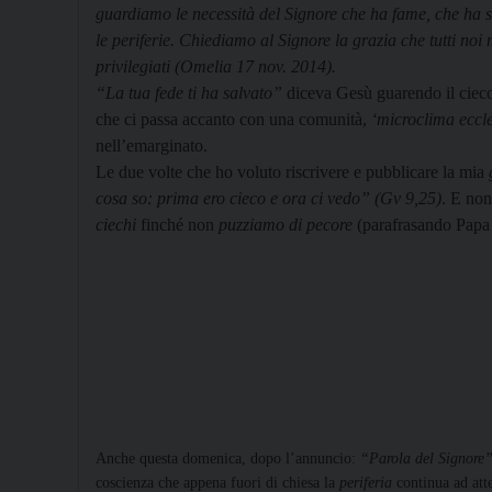
guardiamo le necessità del Signore che ha fame, che ha se
le periferie. Chiediamo al Signore la grazia che tutti noi 
privilegiati (Omelia 17 nov. 2014).
“La tua fede ti ha salvato”
diceva Gesù guarendo il cieco
che ci passa accanto con una comunità,
‘microclima eccle
nell’emarginato.
Le due volte che ho voluto riscrivere e pubblicare la mia
cosa so: prima ero cieco e ora ci vedo” (Gv 9,25)
. E non
ciechi
finché non
puzziamo di pecore
(parafrasando Papa
Anche questa domenica, dopo l’annuncio:
“Parola del Signore
coscienza che appena fuori di chiesa la
periferia
continua ad atte