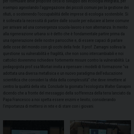
per formulare delle proposte circa lo sviluppo dell’ecologia integrata, per
esempio agevolando l’aggregazione dei piccoli comuni per la gestione dei
rifiuti, o sostenendo l’occupabilitá delle imprese di ecologia sostenibile. Si
è sollevata la necessità di partire dalle scuole per educare al bene comune
per arrivare ad una convergenza scuola-lavoro e non alternanza. In merito
alla rigenerazione urbana si è detto che è fondamentale partire prima da
una rigenerazione delle nostre parrocchie e, di essere capaci di parlare
delle cose del mondo con gli occhi della fede. Il prof. Zamagni solleva la
questione su vulnerabilità e fragilità, che non sono intercambiabili e noi
cattolici dovremmo richiedere fortemente misure contro la vulnerabilità. La
pedagogista prof.ssa Mortari invita a ripensare i modelli di formazione “va
adottata una diversa metafisica e un nuovo paradigma dell’educazione
scientifica che consideri la sfida della complessità” che deve rimettere al
centro la qualità della vita. Conclude la giornata l’ecologista Walter Ganapini
dicendo che a fronte del messaggio della sofferenza della terra lanciato da
Papa Francesco a noi spetta essere enzimi e lievito, considerando
l’importanza di mettersi in rete e di stare con i giovani.