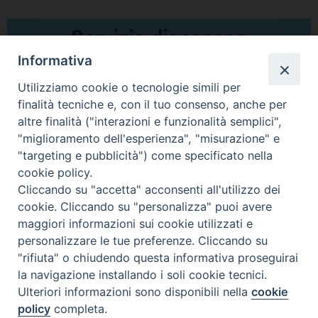
Informativa
Utilizziamo cookie o tecnologie simili per
finalità tecniche e, con il tuo consenso, anche per
altre finalità ("interazioni e funzionalità semplici",
Comunicati Stampa
"miglioramento dell'esperienza", "misurazione" e
"targeting e pubblicità") come specificato nella
Il cordoglio dei Vescovi di Puglia per la morte di S.E.R. Mons. Agostino
cookie policy.
Superbo
Cliccando su "accetta" acconsenti all'utilizzo dei
cookie. Cliccando su "personalizza" puoi avere
Nasce la Consulta Diocesana delle Aggregazioni Laicali di Castellaneta
maggiori informazioni sui cookie utilizzati e
personalizzare le tue preferenze. Cliccando su
Archivio comunicati stampa
"rifiuta" o chiudendo questa informativa proseguirai
la navigazione installando i soli cookie tecnici.
Ulteriori informazioni sono disponibili nella
cookie
2026 © Diocesi di Castellaneta
policy
completa.