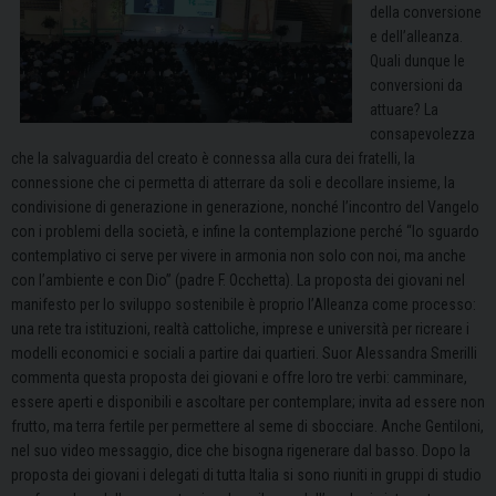
della conversione
e dell’alleanza.
Quali dunque le
conversioni da
attuare?
La
consapevolezza
che la salvaguardia del creato è connessa alla cura dei fratelli, la
connessione che ci permetta di atterrare da soli e decollare insieme, la
condivisione di generazione in generazione, nonché l’incontro del Vangelo
con i problemi della società, e infine la contemplazione perché “lo sguardo
contemplativo ci serve per vivere in armonia non solo con noi, ma anche
con l’ambiente e con Dio” (padre F. Occhetta). La proposta dei giovani nel
manifesto per lo sviluppo sostenibile è proprio l’Alleanza come processo:
una rete tra istituzioni, realtà cattoliche, imprese e università per ricreare i
modelli economici e sociali a partire dai quartieri. Suor Alessandra Smerilli
commenta questa proposta dei giovani e offre loro tre verbi: camminare,
essere aperti e disponibili e ascoltare per contemplare; invita ad essere non
frutto, ma terra fertile per permettere al seme di sbocciare. Anche Gentiloni,
nel suo video messaggio, dice che bisogna rigenerare dal basso. Dopo la
proposta dei giovani i delegati di tutta Italia si sono riuniti in gruppi di studio