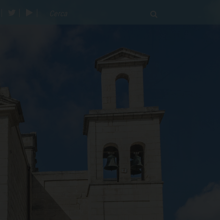
acebook
twitter
youtube