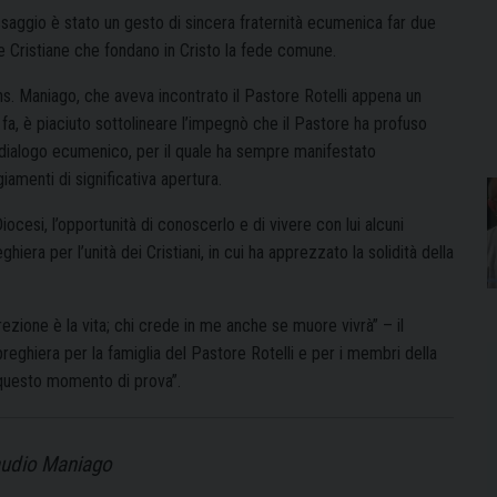
ssaggio è stato un gesto di sincera fraternità ecumenica far due
e Cristiane che fondano in Cristo la fede comune.
s. Maniago, che aveva incontrato il Pastore Rotelli appena un
fa, è piaciuto sottolineare l’impegnò che il Pastore ha profuso
l dialogo ecumenico, per il quale ha sempre manifestato
iamenti di significativa apertura.
iocesi, l’opportunità di conoscerlo e di vivere con lui alcuni
iera per l’unità dei Cristiani, in cui ha apprezzato la solidità della
ezione è la vita; chi crede in me anche se muore vivrà” – il
eghiera per la famiglia del Pastore Rotelli e per i membri della
 questo momento di prova”.
laudio Maniago