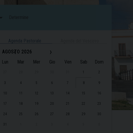
Determine
Agenda Pastorale
Agenda del Vescovo
‹
›
AGOSTO 2026
Lun
Mar
Mer
Gio
Ven
Sab
Dom
27
28
29
30
31
1
2
3
4
5
6
7
8
9
10
11
12
13
14
15
16
17
18
19
20
21
22
23
24
25
26
27
28
29
30
31
1
2
3
4
5
6