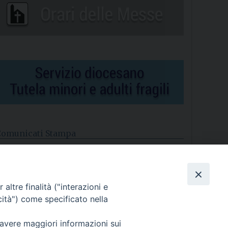
Comunicati Stampa
l cordoglio dei Vescovi di Puglia per la morte di S.E.R. Mons.
gostino Superbo
altre finalità ("interazioni e
asce la Consulta Diocesana delle Aggregazioni Laicali di
astellaneta
cità") come specificato nella
Archivio comunicati stampa
 avere maggiori informazioni sui