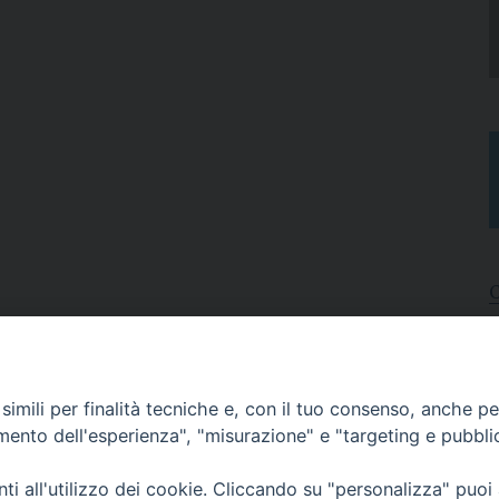
I
A
imili per finalità tecniche e, con il tuo consenso, anche per 
N
C
amento dell'esperienza", "misurazione" e "targeting e pubbli
i all'utilizzo dei cookie. Cliccando su "personalizza" puoi