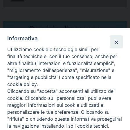
Informativa
Utilizziamo cookie o tecnologie simili per
finalità tecniche e, con il tuo consenso, anche per
altre finalità ("interazioni e funzionalità semplici",
Comunicati Stampa
"miglioramento dell'esperienza", "misurazione" e
"targeting e pubblicità") come specificato nella
Il cordoglio dei Vescovi di Puglia per la morte di S.E.R. Mons. Agostino
cookie policy.
Superbo
Cliccando su "accetta" acconsenti all'utilizzo dei
cookie. Cliccando su "personalizza" puoi avere
Nasce la Consulta Diocesana delle Aggregazioni Laicali di Castellaneta
maggiori informazioni sui cookie utilizzati e
personalizzare le tue preferenze. Cliccando su
Archivio comunicati stampa
"rifiuta" o chiudendo questa informativa proseguirai
la navigazione installando i soli cookie tecnici.