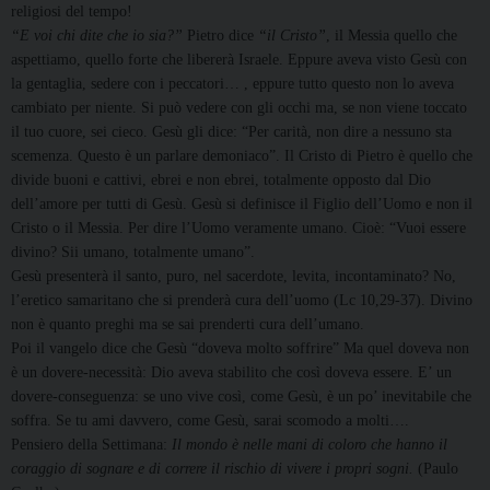
religiosi del tempo!
“E voi chi dite che io sia?”
Pietro dice
“il Cristo”
, il Messia quello che
aspettiamo, quello forte che libererà Israele. Eppure aveva visto Gesù con
la gentaglia, sedere con i peccatori… , eppure tutto questo non lo aveva
cambiato per niente. Si può vedere con gli occhi ma, se non viene toccato
il tuo cuore, sei cieco. Gesù gli dice: “Per carità, non dire a nessuno sta
scemenza. Questo è un parlare demoniaco”. Il Cristo di Pietro è quello che
divide buoni e cattivi, ebrei e non ebrei, totalmente opposto dal Dio
dell’amore per tutti di Gesù. Gesù si definisce il Figlio dell’Uomo e non il
Cristo o il Messia. Per dire l’Uomo veramente umano. Cioè: “Vuoi essere
divino? Sii umano, totalmente umano”.
Gesù presenterà il santo, puro, nel sacerdote, levita, incontaminato? No,
l’eretico samaritano che si prenderà cura dell’uomo (Lc 10,29-37). Divino
non è quanto preghi ma se sai prenderti cura dell’umano.
Poi il vangelo dice che Gesù “doveva molto soffrire” Ma quel doveva non
è un dovere-necessità: Dio aveva stabilito che così doveva essere. E’ un
dovere-conseguenza: se uno vive così, come Gesù, è un po’ inevitabile che
soffra. Se tu ami davvero, come Gesù, sarai scomodo a molti….
Pensiero della Settimana:
Il mondo è nelle mani di coloro che hanno il
coraggio di sognare e di correre il rischio di vivere i propri sogni.
(Paulo