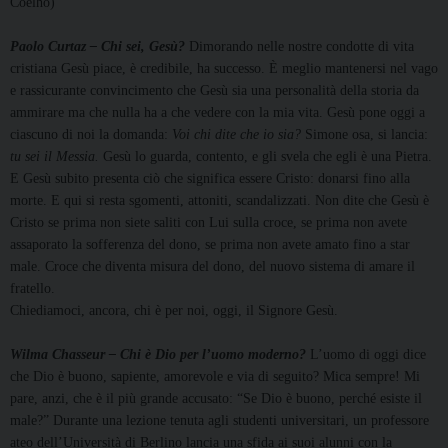
Coelho)
Paolo Curtaz
– Chi sei, Gesù?
Dimorando nelle nostre condotte di vita
cristiana Gesù piace, è credibile, ha successo. È meglio mantenersi nel vago
e rassicurante convincimento che Gesù sia una personalità della storia da
ammirare ma che nulla ha a che vedere con la mia vita. Gesù pone oggi a
ciascuno di noi la domanda:
Voi chi dite che io sia?
Simone osa, si lancia:
tu sei il Messia.
Gesù lo guarda, contento, e gli svela che egli è una Pietra.
E Gesù subito presenta ciò che significa essere Cristo: donarsi fino alla
morte. E qui si resta sgomenti, attoniti, scandalizzati. Non dite che Gesù è
Cristo se prima non siete saliti con Lui sulla croce, se prima non avete
assaporato la sofferenza del dono, se prima non avete amato fino a star
male. Croce che diventa misura del dono, del nuovo sistema di amare il
fratello.
Chiediamoci, ancora, chi è per noi, oggi, il Signore Gesù.
Wilma Chasseur
– Chi è Dio per l’uomo moderno?
L’uomo di oggi dice
che Dio è buono, sapiente, amorevole e via di seguito? Mica sempre! Mi
pare, anzi, che è il più grande accusato: “Se Dio è buono, perché esiste il
male?” Durante una lezione tenuta agli studenti universitari, un professore
ateo dell’Università di Berlino lancia una sfida ai suoi alunni con la