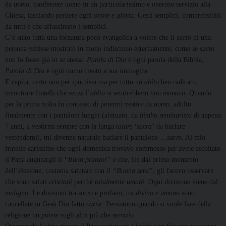
da
uomo, totalmente uomo
in un particolarissimo e oneroso servizio alla
Chiesa, lasciando perdere ogni
onore e gloria
. Gesti semplici, comprensibili
da tutti e che affascinano i semplici.
C’è stato tutta una forzatura poco evangelica a volere che il
sacro
di una
persona venisse mostrato in modo indiscusso esternamente, come se
sacro
non lo fosse già in se stessa.
Parola di Dio
è ogni parola della Bibbia,
Parola di Dio
è ogni uomo creato a sua immagine.
E capita, certo non per ipocrisia ma per tutto un
abito
ben radicato,
incontrare fratelli che senza l’
abito
si sentirebbero
non monaco
. Quando
per la prima volta fu concesso di potermi vestire da
uomo
,
adulto
finalmente con i pantaloni lunghi (abituato, da
bimbo seminarista
di appena
7 anni, a vestirmi sempre con la lunga
talare
‘sacra’
da baciare
vestendomi), mi divenne naturale baciare il pantalone …
sacro
. Al mio
fratello carissimo che ogni domenica trovavo commosso per avere ascoltato
il Papa augurargli il
“Buon pranzo!”
e che, fin dal primo momento
dell’elezione, costuma salutare con il
“Buona sera”
, gli facevo osservare
che sono saluti
cristiani
perché
totalmente umani
. Ogni divisione viene dal
maligno.
Le divisioni tra
sacro
e profano, tra
divino e umano
sono
cancellate in Gesù Dio fatto
carne.
Persistono quando si vuole fare della
religione un
potere
sugli altri più che
servizio
.