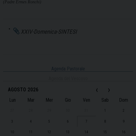
(Padre Ermes Ronchi)
XXIV-Domenica-SINTESI
Agenda Pastorale
Agenda del Vescovo
‹
›
AGOSTO 2026
Lun
Mar
Mer
Gio
Ven
Sab
Dom
27
28
29
30
31
1
2
3
4
5
6
7
8
9
10
11
12
13
14
15
16