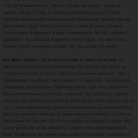
“Ed egli domandava loro: «Ma voi, chi dite che io sia?». Pietro gli
rispose: «Tu sei il Cristo. E cominciò a insegnare loro che il Figlio
dell’uomo doveva soffrire molto ed essere rifiutato dagli anziani, dai capi
dei sacerdoti e dagli scribi, venire ucciso e, dopo tre giorni, risorgere.
Pietro lo prese in disparte e si mise a rimproverarlo. Ma egli, voltatosi e
guardando i suoi discepoli, rimproverò Pietro e disse: «Va’ dietro a me,
Satana! Perché tu non pensi secondo Dio, ma secondo gli uomini».
don Marco Pedron
– Tu sei tu e non come io vorrei che tu fossi.
Da
adesso in poi Gesù va verso Gerusalemme. Sa i pericoli che corre e sa
l’ostilità che troverà. E per tre volte Gesù farà questo annuncio: “Vado a
Gerusalemme e lì soffrirò e sarò rinnegato”. E ogni volta i suoi discepoli
rifiuteranno quest’annuncio. Proprio per questo, ogni volta, Gesù dovrà
fare un intervento successivo sulla condizione che Lui pone per seguirlo.
Anche per gli apostoli è stato difficile accettarlo per quello che era: Lui era
Lui. Loro lo volevano forte, potente e non riuscivano ad accettare che Lui
non fosse come loro volevano. L’amore non pone condizioni. L’amore vi
lascia essere ciò che siete. Chi ti vuol cambiare sta amando se stesso; chi ti
accetta per ciò che sei sta amando te. La gente aveva capito qualcosa di
Gesù. Gli unici che non hanno capito niente di Gesù erano i sacerdoti e i