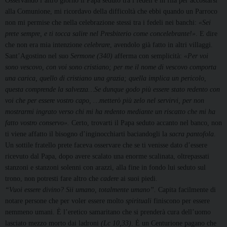
Osservando l’altro giorno il Papa seduto tra i fedeli e in fila per accostarsi
alla Comunione, mi ricordavo della difficoltà che ebbi quando un Parroco
non mi permise che nella celebrazione stessi tra i fedeli nei banchi:
«Sei
prete sempre, e ti tocca salire nel Presbiterio come concelebrante!»
. E dire
che non era mia intenzione
celebrare
, avendolo già fatto in altri villaggi.
Sant’Agostino nel suo
Sermone (340)
afferma con semplicità:
«Per voi
sono vescovo, con voi sono cristiano; per me il nome di vescovo comporta
una carica, quello di cristiano una grazia; quella implica un pericolo,
questa comprende la salvezza…Se dunque godo più essere stato redento con
voi che per essere vostro capo, …metterò più zelo nel servirvi, per non
mostrarmi ingrato verso chi mi ha redento mediante un riscatto che mi ha
fatto vostro conservo».
Certo, trovarti il Papa seduto accanto nel banco, non
ti viene affatto il bisogno d’inginocchiarti baciandogli la
sacra pantofola
.
Un sottile fratello prete faceva osservare che se ti venisse dato d’essere
ricevuto dal Papa, dopo avere scalato una enorme scalinata, oltrepassati
stanzoni e stanzoni solenni con arazzi, alla fine in fondo lui seduto sul
trono, non potresti fare altro che
cadere
ai suoi piedi.
“Vuoi essere divino? Sii umano, totalmente umano”.
Capita facilmente di
notare persone che per voler essere molto
spirituali
finiscono per essere
nemmeno umani. È l’eretico samaritano che si prenderà cura dell’uomo
lasciato mezzo morto dai ladroni
(Lc 10,33)
. È un Centurione pagano che