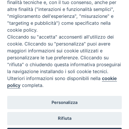
finalità tecniche e, con il tuo consenso, anche per
altre finalità ("interazioni e funzionalità semplici",
Comunicati Stampa
"miglioramento dell'esperienza", "misurazione" e
"targeting e pubblicità") come specificato nella
Il cordoglio dei Vescovi di Puglia per la morte di S.E.R. Mons. Agostino
cookie policy.
Superbo
Cliccando su "accetta" acconsenti all'utilizzo dei
cookie. Cliccando su "personalizza" puoi avere
Nasce la Consulta Diocesana delle Aggregazioni Laicali di Castellaneta
maggiori informazioni sui cookie utilizzati e
personalizzare le tue preferenze. Cliccando su
Archivio comunicati stampa
"rifiuta" o chiudendo questa informativa proseguirai
la navigazione installando i soli cookie tecnici.
Ulteriori informazioni sono disponibili nella
cookie
2026 © Diocesi di Castellaneta
policy
completa.
Personalizza
Rifiuta
Diocesi
Vescovo
Curia
Parrocchie
Enti