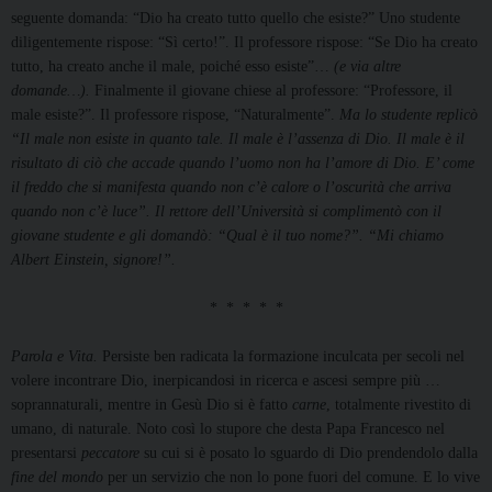
seguente domanda: “Dio ha creato tutto quello che esiste?” Uno studente
diligentemente rispose: “Sì certo!”. Il professore rispose: “Se Dio ha creato
tutto, ha creato anche il male, poiché esso esiste”…
(e via altre
domande…).
Finalmente il giovane chiese al professore: “Professore, il
male esiste?”. Il professore rispose, “Naturalmente”.
Ma lo studente replicò
“Il male non esiste in quanto tale. Il male è l’assenza di Dio. Il male è il
risultato di ciò che accade quando l’uomo non ha l’amore di Dio. E’ come
il freddo che si manifesta quando non c’è calore o l’oscurità che arriva
quando non c’è luce”. Il rettore dell’Università si complimentò con il
giovane studente e gli domandò: “Qual è il tuo nome?”. “Mi chiamo
Albert Einstein, signore!”.
* * * * *
Parola e Vita.
Persiste ben radicata la formazione inculcata per secoli nel
volere incontrare Dio, inerpicandosi in ricerca e ascesi sempre più …
soprannaturali, mentre in Gesù Dio si è fatto
carne
, totalmente rivestito di
umano, di naturale. Noto così lo stupore che desta Papa Francesco nel
presentarsi
peccatore
su cui si è posato lo sguardo di Dio prendendolo dalla
fine del mondo
per un servizio che non lo pone fuori del comune. E lo vive