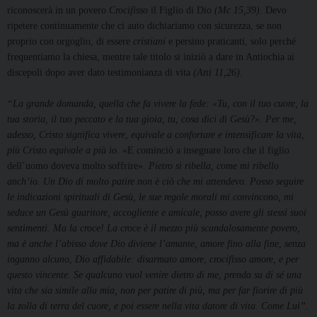
riconoscerà in un povero
Crocifisso
il Figlio di Dio
(Mc 15,39).
Devo
ripetere continuamente che ci auto dichiariamo con sicurezza, se non
proprio con orgoglio, di essere
cristiani
e persino praticanti, solo perché
frequentiamo la chiesa, mentre tale titolo si iniziò a dare in Antiochia ai
discepoli dopo aver dato testimonianza di vita
(Atti 11,26)
.
“La grande domanda, quella che fa vivere la fede: «Tu, con il tuo cuore, la
tua storia, il tuo peccato e la tua gioia, tu, co­sa dici di Gesù?». Per me,
adesso, Cristo significa vivere, equivale a confortare e intensificare la vita,
più Cristo equivale a più io.
«E cominciò a insegnare loro che il figlio
dell’uomo doveva molto soffrire»
. Pietro si ribella, come mi ribello
an­ch’io. Un Dio di molto patire non è ciò che mi attendevo. Posso seguire
le indicazioni spirituali di Gesù, le sue re­gole morali mi convincono, mi
seduce un Gesù guaritore, acco­gliente e amicale, posso avere gli stessi suoi
sentimenti. Ma la croce! La croce è il mezzo più scan­dalosamente povero,
ma è anche l’abisso dove Dio di­viene l’amante, amore fino alla fine, senza
inganno al­cuno, Dio affidabile: disarmato amore, crocifisso amore, e per
questo vincente. Se qual­cuno vuol venire dietro di me, prenda su di sé una
vita che sia simile alla mia, non per pa­tire di più, ma per far fiorire di più
la zolla di terra del cuo­re, e poi essere nella vita da­tore di vita. Come Lui”.