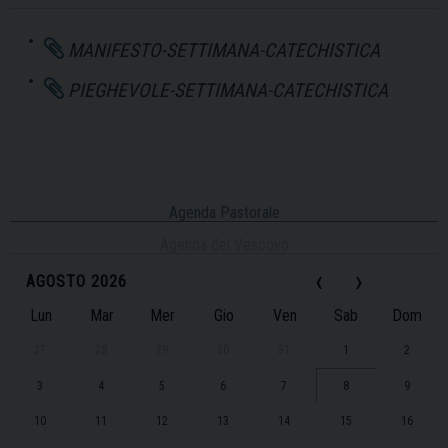
MANIFESTO-SETTIMANA-CATECHISTICA
PIEGHEVOLE-SETTIMANA-CATECHISTICA
Agenda Pastorale
Agenda del Vescovo
‹
›
AGOSTO 2026
Lun
Mar
Mer
Gio
Ven
Sab
Dom
27
28
29
30
31
1
2
3
4
5
6
7
8
9
10
11
12
13
14
15
16