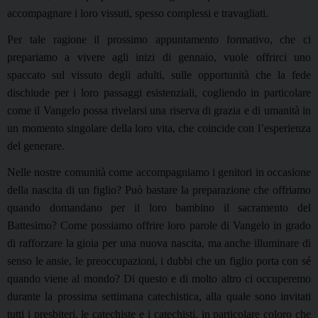
accompagnare i loro vissuti, spesso complessi e travagliati.
Per tale ragione il prossimo appuntamento formativo, che ci
prepariamo a vivere agli inizi di gennaio, vuole offrirci uno
spaccato sul vissuto degli adulti, sulle opportunità che la fede
dischiude per i loro passaggi esistenziali, cogliendo in particolare
come il Vangelo possa rivelarsi una riserva di grazia e di umanità in
un momento singolare della loro vita, che coincide con l’esperienza
del generare.
Nelle nostre comunità come accompagniamo i genitori in occasione
della nascita di un figlio? Può bastare la preparazione che offriamo
quando domandano per il loro bambino il sacramento del
Battesimo? Come possiamo offrire loro parole di Vangelo in grado
di rafforzare la gioia per una nuova nascita, ma anche illuminare di
senso le ansie, le preoccupazioni, i dubbi che un figlio porta con sé
quando viene al mondo? Di questo e di molto altro ci occuperemo
durante la prossima settimana catechistica, alla quale sono invitati
tutti i presbiteri, le catechiste e i catechisti, in particolare coloro che