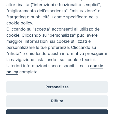
altre finalità ("interazioni e funzionalità semplici",
Comunicati Stampa
"miglioramento dell'esperienza", "misurazione" e
"targeting e pubblicità") come specificato nella
Il cordoglio dei Vescovi di Puglia per la morte di S.E.R. Mons. Agostino
cookie policy.
Superbo
Cliccando su "accetta" acconsenti all'utilizzo dei
cookie. Cliccando su "personalizza" puoi avere
Nasce la Consulta Diocesana delle Aggregazioni Laicali di Castellaneta
maggiori informazioni sui cookie utilizzati e
personalizzare le tue preferenze. Cliccando su
Archivio comunicati stampa
"rifiuta" o chiudendo questa informativa proseguirai
la navigazione installando i soli cookie tecnici.
Ulteriori informazioni sono disponibili nella
cookie
2026 © Diocesi di Castellaneta
policy
completa.
Personalizza
Rifiuta
Diocesi
Vescovo
Curia
Parrocchie
Enti