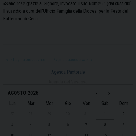
«Siano rese grazie al Signore, invocate il suo Nome!».” (dal sussidio)
Il sussidio a cura dell’Ufficio Famiglia della Diocesi per la Festa del
Battesimo di Gesù.
« Pagina precedente
Pagina successiva »
Agenda Pastorale
Agenda del Vescovo
‹
›
AGOSTO 2026
Lun
Mar
Mer
Gio
Ven
Sab
Dom
27
28
29
30
31
1
2
3
4
5
6
7
8
9
10
11
12
13
14
15
16