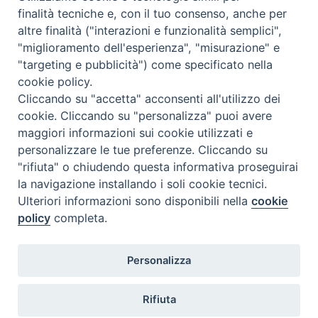
finalità tecniche e, con il tuo consenso, anche per
altre finalità ("interazioni e funzionalità semplici",
Comunicati Stampa
"miglioramento dell'esperienza", "misurazione" e
"targeting e pubblicità") come specificato nella
Il cordoglio dei Vescovi di Puglia per la morte di S.E.R. Mons. Agostino
cookie policy.
Superbo
Cliccando su "accetta" acconsenti all'utilizzo dei
cookie. Cliccando su "personalizza" puoi avere
Nasce la Consulta Diocesana delle Aggregazioni Laicali di Castellaneta
maggiori informazioni sui cookie utilizzati e
personalizzare le tue preferenze. Cliccando su
Archivio comunicati stampa
"rifiuta" o chiudendo questa informativa proseguirai
la navigazione installando i soli cookie tecnici.
Ulteriori informazioni sono disponibili nella
cookie
2026 © Diocesi di Castellaneta
policy
completa.
Personalizza
Rifiuta
Diocesi
Vescovo
Curia
Parrocchie
Enti